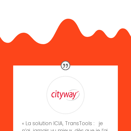
« La solution ICIA, TransTools : je
n’ai jamais vu mieux, dès que je l’ai